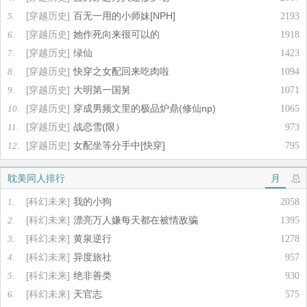
[穿越历史]
百无一用的小师妹[NPH]
5.
2193
[穿越历史]
她作死向来很可以的
6.
1918
[穿越历史]
绿仙
7.
1423
[穿越历史]
快穿之女配回来吃肉啦
8.
1094
[穿越历史]
大明第一国舅
9.
1071
[穿越历史]
穿成男频文里的极品炉鼎(修仙np)
10.
1065
[穿越历史]
战恋雪(限）
11.
973
[穿越历史]
女配坐等分手中[快穿]
12.
795
耽美同人排行
月
总
[科幻未来]
我的小狗
1.
2058
[科幻未来]
漂亮万人嫌每天都在被情敌骗
2.
1395
[科幻未来]
黄泉逆行
3.
1278
[科幻未来]
异度旅社
4.
957
[科幻未来]
绝非善类
5.
930
[科幻未来]
天官志
6.
575