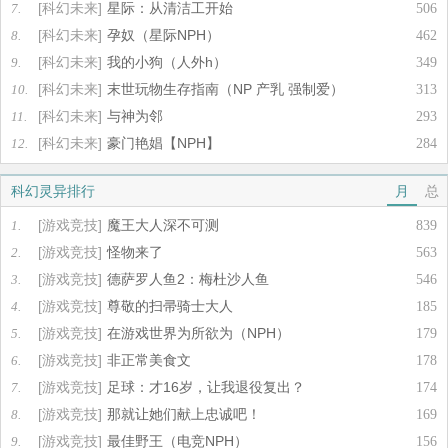
[科幻未来]
星际：从清洁工开始
7.
506
[科幻未来]
孕奴（星际NPH）
8.
462
[科幻未来]
我的小狗（人外h）
9.
349
[科幻未来]
末世玩物生存指南（NP 产乳 强制爱）
10.
313
[科幻未来]
与神为邻
11.
293
[科幻未来]
豪门艳娼【NPH】
12.
284
科幻灵异排行
月
总
[游戏竞技]
魔王大人深不可测
1.
839
[游戏竞技]
怪物来了
2.
563
[游戏竞技]
德萨罗人鱼2：梅杜沙人鱼
3.
546
[游戏竞技]
尊敬的扫帚骑士大人
4.
185
[游戏竞技]
在游戏世界为所欲为（NPH）
5.
179
[游戏竞技]
非正常美食文
6.
178
[游戏竞技]
足球：才16岁，让我退役复出？
7.
174
[游戏竞技]
那就让她们献上忠诚吧！
8.
169
[游戏竞技]
最佳野王（电竞NPH）
9.
156