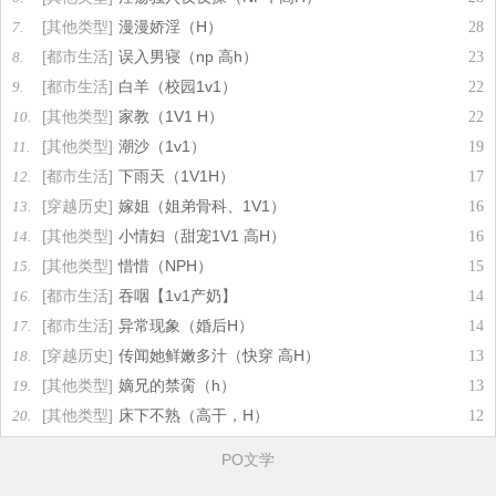
[其他类型]
漫漫娇淫（H）
7.
28
[都市生活]
误入男寝（np 高h）
8.
23
[都市生活]
白羊（校园1v1）
9.
22
[其他类型]
家教（1V1 H）
10.
22
[其他类型]
潮沙（1v1）
11.
19
[都市生活]
下雨天（1V1H）
12.
17
[穿越历史]
嫁姐（姐弟骨科、1V1）
13.
16
[其他类型]
小情妇（甜宠1V1 高H）
14.
16
[其他类型]
惜惜（NPH）
15.
15
[都市生活]
吞咽【1v1产奶】
16.
14
[都市生活]
异常现象（婚后H）
17.
14
[穿越历史]
传闻她鲜嫩多汁（快穿 高H）
18.
13
[其他类型]
嫡兄的禁脔（h）
19.
13
[其他类型]
床下不熟（高干，H）
20.
12
PO文学