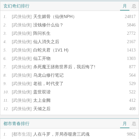
玄幻奇幻排行
月
总
[武侠仙侠]
天生媚骨（仙侠NPH）
1.
24817
[武侠仙侠]
没钱修什么仙？
2.
5846
[武侠仙侠]
阵问长生
3.
2772
[武侠仙侠]
仙人消失之后
4.
2167
[武侠仙侠]
白蛇夫君（1V1 H)
5.
1413
[武侠仙侠]
仙工开物
6.
1303
[武侠仙侠]
杀死魔王拯救世界后，我后悔了!
7.
877
[武侠仙侠]
乌龙山修行笔记
8.
564
[武侠仙侠]
老祖，时代变了
9.
529
[武侠仙侠]
盖世双谐
10.
522
[武侠仙侠]
太上金阙
11.
412
[武侠仙侠]
天倾之后
12.
408
都市青春排行
月
总
[都市生活]
人在斗罗，开局吞噬唐三武魂
1.
9862