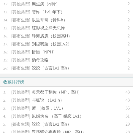
[其他类型]
糜烂病（gl骨）
12.
2
[其他类型]
暗许（1v1 年下）
13.
2
[都市生活]
以呈哥哥（骨科h）
14.
2
[其他类型]
综影视之肆无忌惮
15.
2
[都市生活]
静海旖旎（校园高H）
16.
2
[都市生活]
别捏我脸（校园1v2）
17.
2
[其他类型]
惜惜（NPH）
18.
2
[其他类型]
韵母攻略
19.
2
[都市生活]
皎皎（古言1v1 高h）
20.
2
收藏排行榜
[其他类型]
每天都干翻你（NP，高H）
1.
43
[其他类型]
与狐说 （1v1 h）
2.
43
[其他类型]
赌 （校园，1V1）
3.
35
[其他类型]
以婚为名 （高干 婚恋 1v1）
4.
31
[都市生活]
皎皎（古言1v1 高h）
5.
29
[其他类型]
淫荡骚穴夜夜操（NP，高H）
6.
28