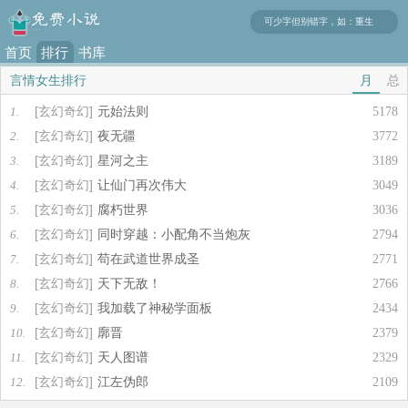
首页
排行
书库
榜
言情女生排行
月
总
[玄幻奇幻]
元始法则
1.
5178
[玄幻奇幻]
夜无疆
2.
3772
[玄幻奇幻]
星河之主
3.
3189
[玄幻奇幻]
让仙门再次伟大
4.
3049
[玄幻奇幻]
腐朽世界
5.
3036
[玄幻奇幻]
同时穿越：小配角不当炮灰
6.
2794
[玄幻奇幻]
苟在武道世界成圣
7.
2771
[玄幻奇幻]
天下无敌！
8.
2766
[玄幻奇幻]
我加载了神秘学面板
9.
2434
[玄幻奇幻]
廓晋
10.
2379
[玄幻奇幻]
天人图谱
11.
2329
[玄幻奇幻]
江左伪郎
12.
2109