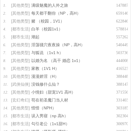
[其他类型]
满级魅魔的人外之旅
1.
1478873
[其他类型]
每天都干翻你（NP，高H）
2.
659146
[其他类型]
赌 （校园，1V1）
3.
622846
[都市生活]
白羊（校园1v1）
4.
578814
[都市生活]
潮起
5.
557262
[其他类型]
淫荡骚穴夜夜操（NP，高H）
6.
540449
[其他类型]
与狐说 （1v1 h）
7.
503736
[其他类型]
以婚为名 （高干 婚恋 1v1）
8.
444008
[其他类型]
家教（1V1 H）
9.
416523
[其他类型]
漫漫娇淫（H）
10.
388448
[武侠仙侠]
没钱修什么仙？
11.
388147
[其他类型]
小情妇（甜宠1V1 高H）
12.
371556
[玄幻奇幻]
苟在初圣魔门当人材
13.
331403
[其他类型]
惜惜（NPH）
14.
303185
[都市生活]
误入男寝（np 高h）
15.
302304
[都市生活]
勾引老公（1v1甜H）
16.
300970