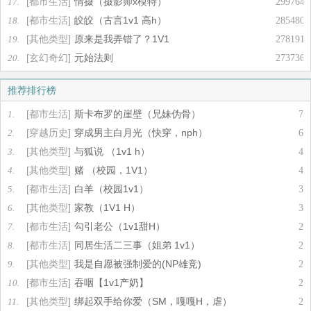
[都市生活]
情摄（摄影师x模特）
17.
299764
[都市生活]
皎皎（古言1v1 高h）
18.
285480
[其他类型]
原来是我弄错了？1V1
19.
278191
[玄幻奇幻]
元始法则
20.
273736
推荐排行榜
[都市生活]
斯卡布罗的崖壁（兄妹伪骨）
1.
7
[穿越历史]
穿成男主白月光（快穿，nph）
2.
6
[其他类型]
与狐说 （1v1 h）
3.
4
[其他类型]
赌 （校园，1V1）
4.
4
[都市生活]
白羊（校园1v1）
5.
3
[其他类型]
家教（1V1 H）
6.
3
[都市生活]
勾引老公（1v1甜H）
7.
2
[都市生活]
同居生活二三事（姐弟 1v1）
8.
2
[其他类型]
我是自愿被强制爱的(NP雄竞)
9.
2
[都市生活]
吞咽【1v1产奶】
10.
2
[其他类型]
绑起双手给你爱（SM，嘎嘎H，虐）
11.
2