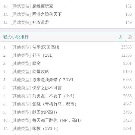
[游戏竞技]
超维度玩家
10.
152
[游戏竞技]
网游之堕落天下
11.
150
[游戏竞技]
神农道君
12.
149
轻の小说排行
月
总
[其他类型]
催孕(民国高H)
1.
23565
[其他类型]
补习［1v1］
2.
12336
[其他类型]
腰窝
3.
9301
[其他类型]
韵母攻略
4.
8180
[其他类型]
原来是我弄错了？1V1
5.
6768
[其他类型]
快穿之妙不可言
6.
5835
[其他类型]
前男友，不要了（1v1)
7.
5638
[其他类型]
觉晓（青梅竹马，都市）
8.
4647
[其他类型]
献囚(NP高H）
9.
3496
[其他类型]
每天都干翻你（NP，高H）
10.
3425
[其他类型]
家教（1V1 H）
11.
3391