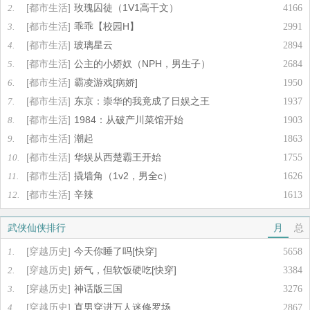
[都市生活]
玫瑰囚徒（1V1高干文）
2.
4166
[都市生活]
乖乖【校园H】
3.
2991
[都市生活]
玻璃星云
4.
2894
[都市生活]
公主的小娇奴（NPH，男生子）
5.
2684
[都市生活]
霸凌游戏[病娇]
6.
1950
[都市生活]
东京：崇华的我竟成了日娱之王
7.
1937
[都市生活]
1984：从破产川菜馆开始
8.
1903
[都市生活]
潮起
9.
1863
[都市生活]
华娱从西楚霸王开始
10.
1755
[都市生活]
撬墙角（1v2，男全c）
11.
1626
[都市生活]
辛辣
12.
1613
武侠仙侠排行
月
总
[穿越历史]
今天你睡了吗[快穿]
1.
5658
[穿越历史]
娇气，但软饭硬吃[快穿]
2.
3384
[穿越历史]
神话版三国
3.
3276
[穿越历史]
直男穿进万人迷修罗场
4.
2867