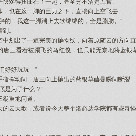
快疼得扭曲在了一起，完全分不清楚五官。
，也在这一脚的巨力之下，直接向上空飞去。
的，我这一脚踹上去软绵绵的，全是脂肪。”
槽到。
划出了一道完美的抛物线，向着原随云的方向直
唐三看着被踢飞的马红俊，也只能无奈地将蓝银草
好好玩玩。”
指挥动间，唐三向上抛出的蓝银草藤曼瞬间断裂
是为了什么？”
凝重地问道。
的云天歌，或者说今天整个洛必达学院都有些奇怪
。