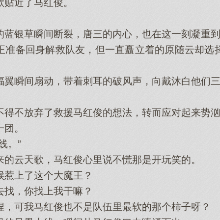
贴近了马红俊。
蓝银草瞬间断裂，唐三的内心，也在这一刻凝重到
准备回身解救队友，但一直矗立着的原随云却选择
翼瞬间扇动，带着刺耳的破风声，向戴沐白他们三
不放弃了救援马红俊的想法，转而应对起来势汹
一团。
线。”
的云天歌，马红俊心里说不慌那是开玩笑的。
惹上了这个大魔王？
找，你找上我干嘛？
，可我马红俊也不是队伍里最软的那个柿子呀？