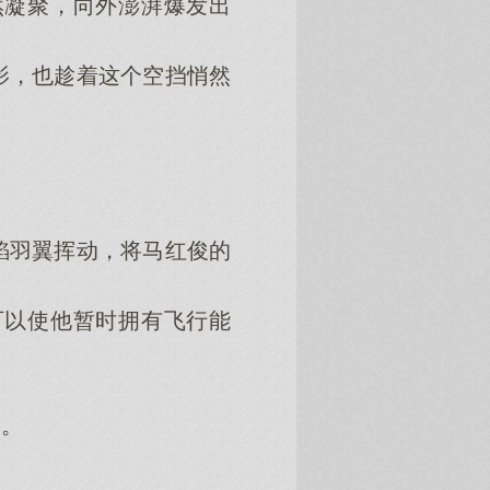
凝聚，向外澎湃爆发出
，也趁着这个空挡悄然
。
羽翼挥动，将马红俊的
以使他暂时拥有飞行能
。