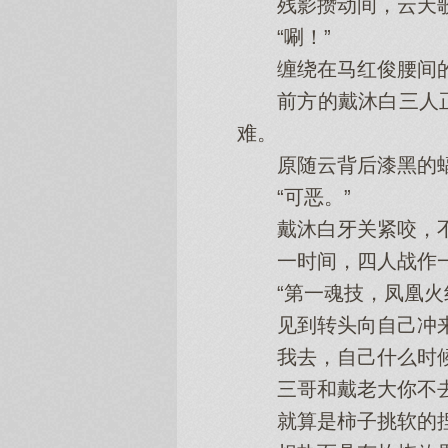
残影攒动间，云天歌
“唰！”
缠绕在马红俊腰间的
前方的戴沐白三人正
难。
原随云背后漆黑的蝠
“可恶。”
戴沐白牙关紧咬，不得
一时间，四人战作
“第一魂技，凤凰火
见到转头向自己冲来
我去，自己什么时候
三哥和戴老大你不去
就算是柿子挑软的捏