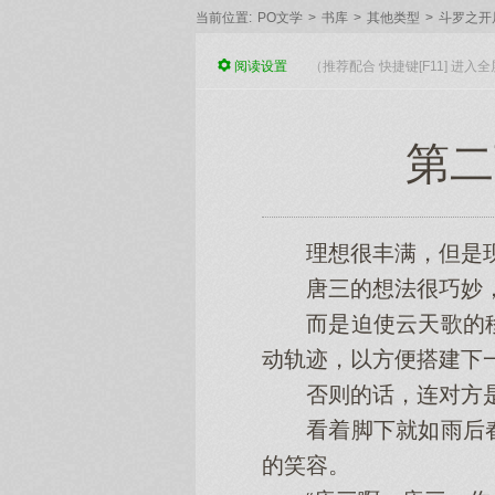
当前位置:
PO文学
>
书库
>
其他类型
>
斗罗之开
阅读
设置
（推荐配合 快捷键[F11] 进
第二
理想很丰满，但是现
唐三的想法很巧妙，
而是迫使云天歌的移
动轨迹，以方便搭建下
否则的话，连对方是
看着脚下就如雨后春
的笑容。