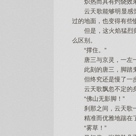
炽热而具有灼烧效果
云天歌能够明显感觉
过的地面，也变得有些
但是，这火焰猛烈归
么区别。
“撑住。”
唐三与京灵，一左一
此刻的唐三，脚踏鬼
但终究还是慢了一
云天歌飘忽不定的身
“佛山无影脚！”
刹那之间，云天歌一
精准而优雅地踹在了
“雾草！”