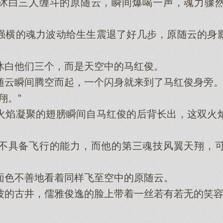
白三人缠斗的原随云，瞬间爆喝一声，魂力骤然
横的魂力波动给生生震退了好几步，原随云的身影
白他们三个，而是天空中的马红俊。
云瞬间腾空而起，一个闪身就来到了马红俊身旁
翔。”
焰凝聚的翅膀瞬间自马红俊的后背长出，这双火焰
具备飞行的能力，而他的第三魂技风翼天翔，可
色不善地看着同样飞至空中的原随云。
的古井，儒雅俊逸的脸上带着一丝若有若无的笑容