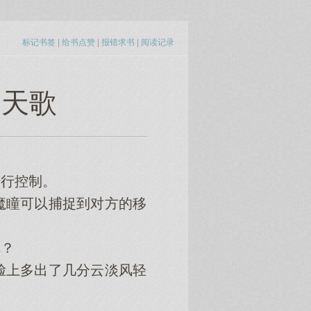
标记书签
|
给书点赞
|
报错求书
|
阅读记录
云天歌
行控制。
瞳可以捕捉到对方的移
？
上多出了几分云淡风轻