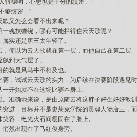
很聪明，心思也是十分的缜密。”
够缜密。”
歌又怎么会看不出来呢？
一魂技缠绕，哪有可能拦得住云天歌呢？
属实还是唐三太年轻了。
，便以为云天歌就在第一层，而他自己在第二层
飙到大气层了。
的就是风马牛不相及也。
，试试云天歌的实力，为后续在决赛阶段遇见时
一开始就不在这场比赛本身上。
。准确地来说，是由原随云将这胖子好生好好教训
突进，目标并不是史莱克学院的灵魂人物唐三，而
笑容，电光火石间凝固在了脸上。
悄然出现在了马红俊身旁。