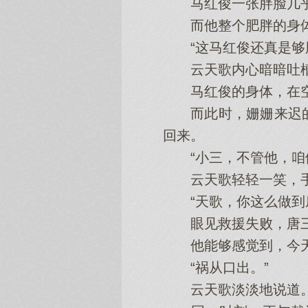
马红俊一张胖脸几乎
而他整个肥胖的身体
“这马红俊还真是够胖
云天歌内心暗暗吐
马红俊的身体，在空中
而此时，姗姗来迟的
回来。
“小三，不管他，咱们
云天歌轻轻一笑，手
“天歌，你这么做到底
眼见救援失败，唐三
他能够感觉到，今天
“祸从口出。”
云天歌淡淡地说道