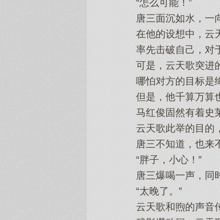
“怎么可能！”
唐三面沉如水，一向
在他的设想中，云天
率先击破自己，对于击
可是，云天歌突进的
哪怕对方的目标是绛
但是，他千算万算也
马红俊固然有着史莱克
云天歌此举的目的，
唐三不知道，也来不
“胖子，小心！”
唐三爆喝一声，同时
“太晚了。”
云天歌和煦的声音传