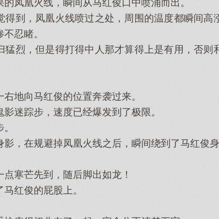
的凤凰火线，瞬间从马红俊口中喷涌而出。
得到，凤凰火线喷过之处，周围的温度都瞬间高涨
惨不忍睹。
猛烈，但是得打得中人那才算得上是有用，否则和
右地向马红俊的位置奔袭过来。
影迷踪步，速度已经爆发到了极限。
步。
影，在规避掉凤凰火线之后，瞬间绕到了马红俊身
点寒芒先到，随后脚出如龙！
马红俊的屁股上。