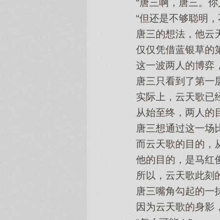
“唐三啊，唐三。你人
“但还是不够聪明，不
唐三的想法，他云天
仅仅凭借蓝银草的第
这一波两人的博弈，
唐三只看到了第一层
实际上，云天歌已经
从始至终，两人的目
唐三想通过这一场比赛
而云天歌的目的，从
他的目的，是马红俊
所以，云天歌此刻的
唐三嘴角勾起的一抹
因为云天歌的身影，