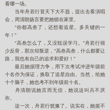
看哪一场。
当年舟若行冒天下大不韪，提出去看演唱
会，周清朗扬言要把她锁在家里。
“你都高叁了，还想着追星。多关键的一
年！”
“高叁怎么了，又没耽误学习。”舟若行很
少反骨，那次却叛逆，“高叁高叁，什么都要让
路，我也有自己的追求和爱好！”
最后她据理力争，用下次考试冲进年级前
十名作为保证，换取了追星自由。当然，给她
十个脑子，她也考不到年级前十名。
舟清朗说她言而无信，她说这叫兵不厌
诈。
这一次，舟若行犹豫了。说实在，她挺不