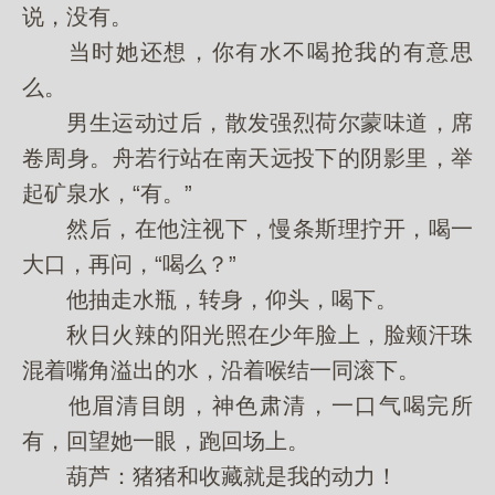
说，没有。
当时她还想，你有水不喝抢我的有意思
么。
男生运动过后，散发强烈荷尔蒙味道，席
卷周身。舟若行站在南天远投下的阴影里，举
起矿泉水，“有。”
然后，在他注视下，慢条斯理拧开，喝一
大口，再问，“喝么？”
他抽走水瓶，转身，仰头，喝下。
秋日火辣的阳光照在少年脸上，脸颊汗珠
混着嘴角溢出的水，沿着喉结一同滚下。
他眉清目朗，神色肃清，一口气喝完所
有，回望她一眼，跑回场上。
葫芦：猪猪和收藏就是我的动力！