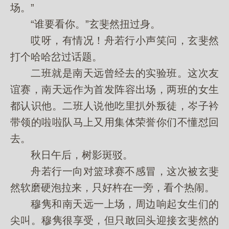
场。”
“谁要看你。”玄斐然扭过身。
哎呀，有情况！舟若行小声笑问，玄斐然
打个哈哈岔过话题。
二班就是南天远曾经去的实验班。这次友
谊赛，南天远作为首发阵容出场，两班的女生
都认识他。二班人说他吃里扒外叛徒，岑子衿
带领的啦啦队马上又用集体荣誉你们不懂怼回
去。
秋日午后，树影斑驳。
舟若行一向对篮球赛不感冒，这次被玄斐
然软磨硬泡拉来，只好杵在一旁，看个热闹。
穆隽和南天远一上场，周边响起女生们的
尖叫。穆隽很享受，但只敢回头迎接玄斐然的