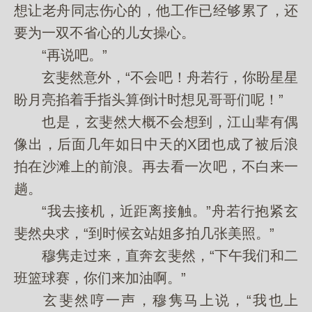
想让老舟同志伤心的，他工作已经够累了，还
要为一双不省心的儿女操心。
“再说吧。”
玄斐然意外，“不会吧！舟若行，你盼星星
盼月亮掐着手指头算倒计时想见哥哥们呢！”
也是，玄斐然大概不会想到，江山辈有偶
像出，后面几年如日中天的X团也成了被后浪
拍在沙滩上的前浪。再去看一次吧，不白来一
趟。
“我去接机，近距离接触。”舟若行抱紧玄
斐然央求，“到时候玄站姐多拍几张美照。”
穆隽走过来，直奔玄斐然，“下午我们和二
班篮球赛，你们来加油啊。”
玄斐然哼一声，穆隽马上说，“我也上