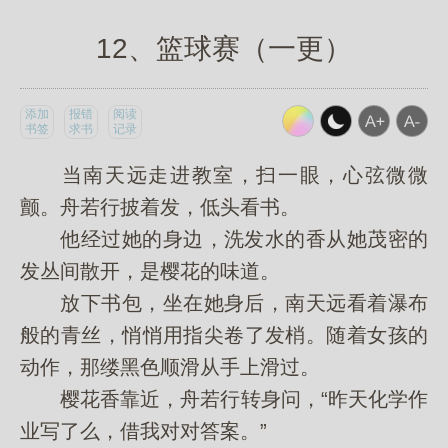
12、篮球赛（一更）
添加
报错
阅读
书签
求书
记录
当南天远走进教室，扫一眼，心弦微微
颤。舟若行披着发，低头看书。
他经过她的身边，洗发水的香从她茂密的
发丛间散开，是樱花的味道。
放下书包，坐在她身后，南天远看着瀑布
般的青丝，悄悄用指尖卷了发梢。随着女孩的
动作，那缕黑色顺滑从手上滑过。
樱花香靠近，舟若行转身问，“昨天化学作
业写了么，借我对对答案。”