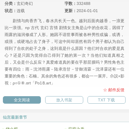
分类：
玄幻奇幻
字数：
332488
状态：
连载
更新：
2024-01-01
剧情与肉香齐飞，春水共长天一色。越到后面肉越香，一浪更
比一浪强。np 古代 玄幻 言情 剧情女主角是山中的合欢花，因得了
雨露的滋润修成了人形。她因不谙世事而被各种男性或骗，或诱，
或强，或硬地占去了身子，可这中间却居然有四个男子都认为自己
得到了合欢的处子之身，这到底是什么原因？他们对合欢的爱是真
心？还是只因为觉得自己得到了她的第一次？当他们知道真相之
后，又会是什么反应？真爱难道真的要在乎那层膜吗？男性角色主
要有四位：雨－沈沛雨露－陆承浩甘－甘御清霖－沈泽霖还有一位
重要的角色：石楠。其余的角色还有很多，都会一一展开。尒説+影
視：ρ○①⑧.αrt「Рo1⒏аrt」
☆ 邮件反馈
全文阅读
放入书架
TXT 下载
仙宫最新章节