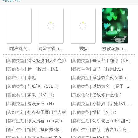
风流债
金乳浆
蟾酥毒
解铃人
天鹅肉
再相见
三春鸟
红花艳
《地主家的娇媳妇》高H1v1
雨露甘霖（古风，高H）
遇妖
撩欲花娘（1V1古言H）
金光郎
春水流
[其他类型]
满级魅魔的人外之旅
[其他类型]
每天都干翻你（NP，高H）
硬疙瘩
雄风展
[其他类型]
赌 （校园，1V1）
[都市生活]
白羊（校园1v1）
乱石堆
急先锋
[都市生活]
潮起
[其他类型]
淫荡骚穴夜夜操（NP，高H）
[其他类型]
与狐说 （1v1 h）
[其他类型]
以婚为名 （高干 婚恋 1v1）
草上飞
红毛怪
[其他类型]
家教（1V1 H）
[武侠仙侠]
没钱修什么仙？
穿成乙女游戏里的路人甲之后（nph）
当我嫁人后，剧情突然变得不对劲起来
雨露甘霖（高H）
安安的性福生活（高H）睡前小甜饼
玉蒲团
长短枪
[其他类型]
漫漫娇淫（H）
[其他类型]
小情妇（甜宠1V1 高H）
伸缩棒
点淫穴
[玄幻奇幻]
苟在初圣魔门当人材
[其他类型]
惜惜（NPH）
[都市生活]
误入男寝（np 高h）
[都市生活]
勾引老公（1v1甜H）
香红麝
前后夹
[都市生活]
情摄（摄影师x模特）
[都市生活]
皎皎（古言1v1 高h）
云团枕
尘不染