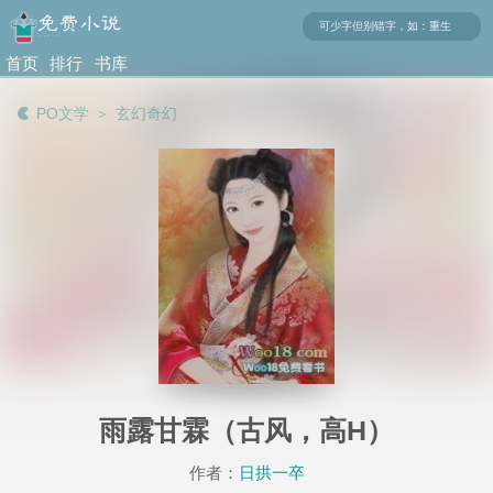
首页
排行
书库
榜
PO文学
＞
玄幻奇幻
雨露甘霖（古风，高H）
作者：
日拱一卒