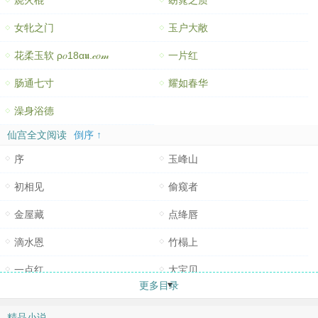
烧火棍
窈窕之质
女牝之门
玉户大敞
花柔玉软 ρ𝑜18α𝖚.𝒸𝑜𝓂
一片红
肠通七寸
耀如春华
澡身浴德
仙宫全文阅读
倒序 ↑
序
玉峰山
初相见
偷窥者
金屋藏
点绛唇
滴水恩
竹榻上
一点红
大宝贝
更多目录
喝白粥
活春宫
精品小说