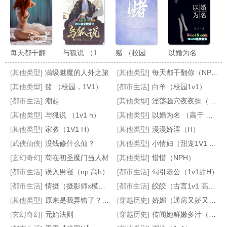
每天都干翻你（NP，高H）
与狐说 （1v1 h）
赌 （校园，1V1）
以婚为名 （高干 婚恋 1v1）
[其他类型]
满级魅魔的人外之旅
[其他类型]
每天都干翻你（NP，高H）
[其他类型]
赌 （校园，1V1）
[都市生活]
白羊（校园1v1）
[都市生活]
潮起
[其他类型]
淫荡骚穴夜夜操（NP，高H）
[其他类型]
与狐说 （1v1 h）
[其他类型]
以婚为名 （高干 婚恋 1v1）
[其他类型]
家教（1V1 H）
[其他类型]
漫漫娇淫（H）
淫荡骚穴夜夜操（NP，高H）
漫漫娇淫（H）
家教（1V1 H）
潮沙（1v1）
[武侠仙侠]
没钱修什么仙？
[其他类型]
小情妇（甜宠1V1 高H）
[玄幻奇幻]
苟在初圣魔门当人材
[其他类型]
惜惜（NPH）
[都市生活]
误入男寝（np 高h）
[都市生活]
勾引老公（1v1甜H）
[都市生活]
情摄（摄影师x模特）
[都市生活]
皎皎（古言1v1 高h）
[其他类型]
原来是我弄错了？1V1
[穿越历史]
娇媚（通房又娇又媚）
[玄幻奇幻]
元始法则
[穿越历史]
传闻她鲜嫩多汁（快穿 高H）