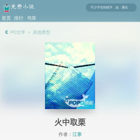
首页
排行
书库
榜
PO文学
＞
其他类型
火中取栗
作者：
江寒