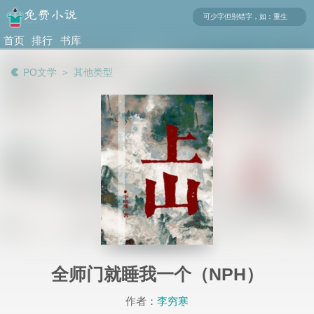
首页
排行
书库
榜
PO文学
＞
其他类型
全师门就睡我一个（NPH）
作者：
李穷寒