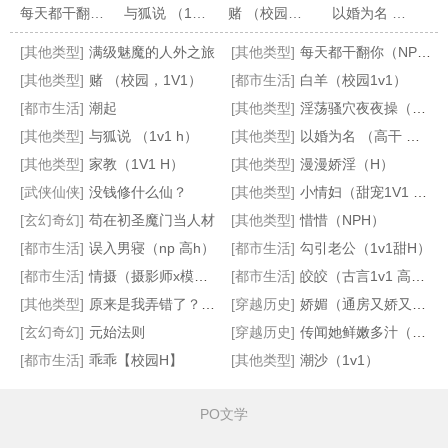
每天都干翻你（NP，高H）
与狐说 （1v1 h）
赌 （校园，1V1）
以婚为名 （高干 婚恋 1v1）
[其他类型]
满级魅魔的人外之旅
[其他类型]
每天都干翻你（NP，高H）
[其他类型]
赌 （校园，1V1）
[都市生活]
白羊（校园1v1）
[都市生活]
潮起
[其他类型]
淫荡骚穴夜夜操（NP，高H）
[其他类型]
与狐说 （1v1 h）
[其他类型]
以婚为名 （高干 婚恋 1v1）
[其他类型]
家教（1V1 H）
[其他类型]
漫漫娇淫（H）
淫荡骚穴夜夜操（NP，高H）
漫漫娇淫（H）
家教（1V1 H）
潮沙（1v1）
[武侠仙侠]
没钱修什么仙？
[其他类型]
小情妇（甜宠1V1 高H）
[玄幻奇幻]
苟在初圣魔门当人材
[其他类型]
惜惜（NPH）
[都市生活]
误入男寝（np 高h）
[都市生活]
勾引老公（1v1甜H）
[都市生活]
情摄（摄影师x模特）
[都市生活]
皎皎（古言1v1 高h）
[其他类型]
原来是我弄错了？1V1
[穿越历史]
娇媚（通房又娇又媚）
[玄幻奇幻]
元始法则
[穿越历史]
传闻她鲜嫩多汁（快穿 高H）
[都市生活]
乖乖【校园H】
[其他类型]
潮沙（1v1）
PO文学