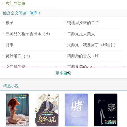
玄门异闻录
仙宫全文阅读
倒序 ↑
楔子
鸭棚里捡来的二丫
三师兄的棍子会出水（H）
二师兄是大美人
月事
大师兄，我要尿了（H触手）
灵汁灌穴（H）
四师弟的舌头（H）
玄门异闻录
三师兄养的小牛
更多目录
让我摸一下
少年的脸红（H）「100猪猪加更」
精品小说
对牛弹琴（H）
师父做的长寿面
好女儿志在登仙
大师兄给我揉奶（H）
求他舔、求他插、求他肏（H）「200猪猪加更