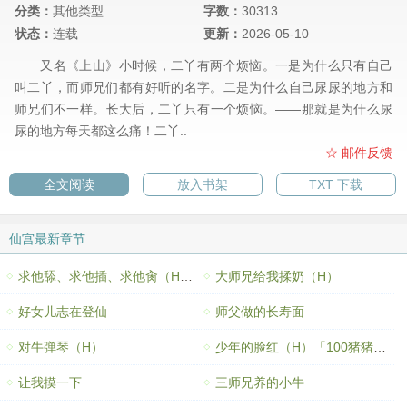
分类：
其他类型
字数：
30313
状态：
连载
更新：
2026-05-10
又名《上山》小时候，二丫有两个烦恼。一是为什么只有自己
叫二丫，而师兄们都有好听的名字。二是为什么自己尿尿的地方和
师兄们不一样。长大后，二丫只有一个烦恼。——那就是为什么尿
尿的地方每天都这么痛！二丫..
☆ 邮件反馈
全文阅读
放入书架
TXT 下载
仙宫最新章节
求他舔、求他插、求他肏（H）「200猪猪加更
大师兄给我揉奶（H）
好女儿志在登仙
师父做的长寿面
对牛弹琴（H）
少年的脸红（H）「100猪猪加更」
让我摸一下
三师兄养的小牛