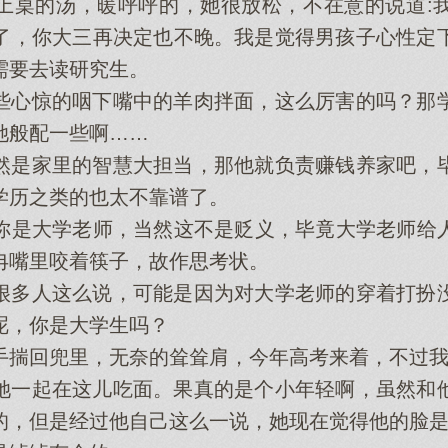
桌的汤，暖呼呼的，她很放松，不在意的说道:我
了，你大三再决定也不晚。我是觉得男孩子心性定
需要去读研究生。
心惊的咽下嘴中的羊肉拌面，这么厉害的吗？那学
她般配一些啊……
是家里的智慧大担当，那他就负责赚钱养家吧，毕
学历之类的也太不靠谱了。
是大学老师，当然这不是贬义，毕竟大学老师给人
冉嘴里咬着筷子，故作思考状。
多人这么说，可能是因为对大学老师的穿着打扮没
呢，你是大学生吗？
揣回兜里，无奈的耸耸肩，今年高考来着，不过我
一起在这儿吃面。果真的是个小年轻啊，虽然和他
的，但是经过他自己这么一说，她现在觉得他的脸