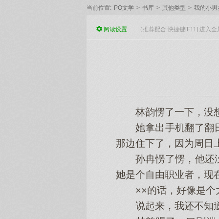
当前位置:
PO文学
>
书库
>
其他类型
>
我的小男友(
阅读
设置
（推荐配合 快捷键[F11] 进
林韵愣了一下，没想
她拿出手机翻了翻日程
那边住下了，因为周日
孙冉愣了愣，他还没
她是个自由职业者，现
××的话，好像是个大
说起来，我还不知道你