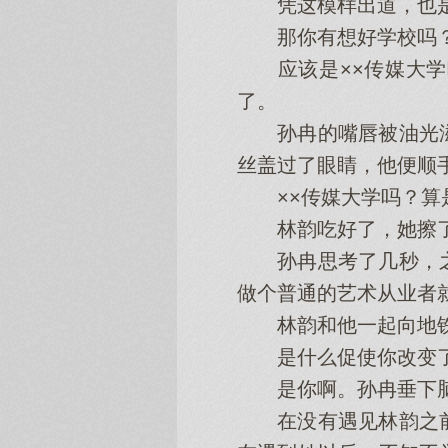
凭这模样出道，也是
那你有想好学校吗
应该是××传媒大学
了。
孙冉的嘴唇被油光滋
丝盖过了眼睛，他便顺
××传媒大学吗？算
林韵吃好了，她擦了
孙冉思考了几秒，之
做个普通的艺术从业者
林韵和他一起向地铁
是什么促使你改变了
是你啊。孙冉垂下脑
在没有遇见林韵之前