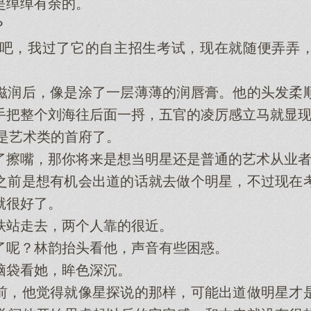
绰绰有余的。
？
吧，我过了它的自主招生考试，现在就随便弄弄，
润后，像是涂了一层薄薄的润唇膏。他的头发柔顺
手把整个刘海往后面一捋，五官的凌厉感立马就显
是艺术类的首府了。
擦嘴，那你将来是想当明星还是普通的艺术从业者
前是想有机会出道的话就去做个明星，不过现在考
就很好了。
站走去，两个人靠的很近。
呢？林韵抬头看他，声音有些困惑。
袋看她，眸色深沉。
，他觉得就像星探说的那样，可能出道做明星才是