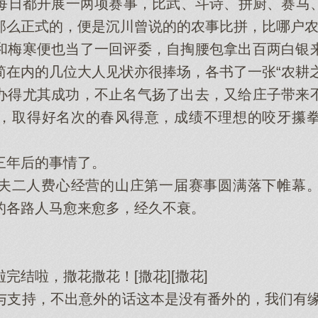
日都开展一两项赛事，比武、斗诗、拼厨、赛马、
那么正式的，便是沉川曾说的的农事比拼，比哪户
梅寒便也当了一回评委，自掏腰包拿出百两白银来
简在内的几位大人见状亦很捧场，各书了一张“农耕
得尤其成功，不止名气扬了出去，又给庄子带来不
，取得好名次的春风得意，成绩不理想的咬牙攥
年后的事情了。
二人费心经营的山庄第一届赛事圆满落下帷幕。
的各路人马愈来愈多，经久不衰。
结啦，撒花撒花！[撒花][撒花]
持，不出意外的话这本是没有番外的，我们有缘下本