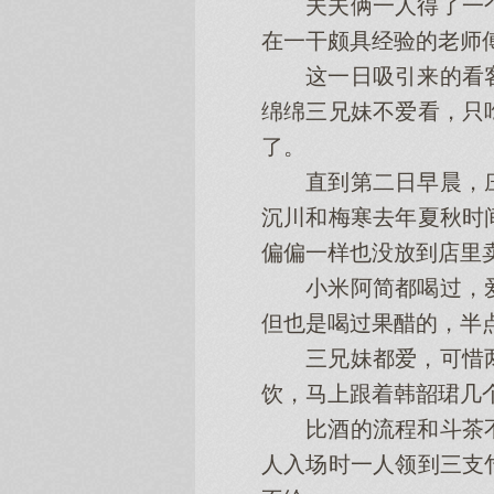
夫夫俩一人得了一个
在一干颇具经验的老师
这一日吸引来的看客
绵绵三兄妹不爱看，只
了。
直到第二日早晨，庄
沉川和梅寒去年夏秋时
偏偏一样也没放到店里
小米阿简都喝过，爱
但也是喝过果醋的，半
三兄妹都爱，可惜两
饮，马上跟着韩韶珺几
比酒的流程和斗茶不
人入场时一人领到三支