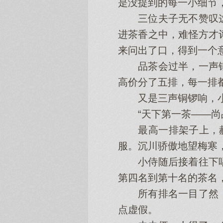
是没提到的每一小细节
三位夫子无不赞叹这
进茶香之中，难怪方才
来问出了口，得到一个
品茶会过半，一声铜
高价分了五排，每一排
又是三声铜锣响，小
“天下第一茶——尚品
最高一排架子上，赫然
服。沉川骄傲地望梅寒
小侍随后接着往下唱
第四名到第十名的茶名
所有排名一目了然，
点虚假。