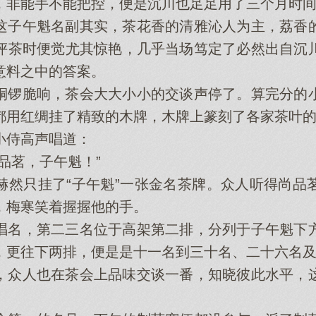
，非能手不能把控，便是沉川也足足用了三个月时
子午魁名副其实，茶花香的清雅沁人为主，荔香的
评茶时便觉尤其惊艳，几乎当场笃定了必然出自沉
意料之中的答案。
锣脆响，茶会大大小小的交谈声停了。算完分的小
都用红绸挂了精致的木牌，木牌上篆刻了各家茶叶
侍高声唱道：
茗，子午魁！”
只挂了“子午魁”一张金名茶牌。众人听得尚品
，梅寒笑着握握他的手。
名，第二三名位于高架第二排，分列于子午魁下方
，更往下两排，便是是十一名到三十名、二十六名
众人也在茶会上品味交谈一番，知晓彼此水平，这