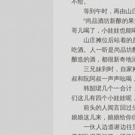
不给。
等到午时，再由山庄在
“尚品酒坊新酿的果酒
哥儿喝了，小娃娃也能
山庄摊位后站着的是
吃酒。人一听是尚品坊
酿造的酒，都很新奇地
三兄妹到时，自家摊
叔和阮阿叔一声声吆喝
韩韶珺几个一合计，把
们这儿有四个小娃娃呢
前头的人闻言回过头，
娘娘这儿来，娘娘给你
一伙人边道谢边往里