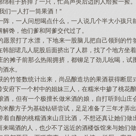
绵绵鞋子挤掉了一只，忙高声央后边的人给捡一捡
们一人打一筒果酒！”
阵，一人问想喝点什么，一人说几个半大小孩只能
解解馋，他们爹和阿爹交代过了。
愿景打了水漂，下地来一股脑儿把自己领到的竹签
在韩韶珺几人屁股后面挤出了人群，找了个地方坐
的摊子前那么热闹拥挤，都铆足了劲儿吆喝，试图
的酒水。
的竹签数统计出来，尚品酿造坊的果酒获得断层式
岭安府下一个村中的姐妹三人，在糯米中掺了桃花
酒，但有一个极擅长做米酒的娘，自打听到山庄会
的米酿方子为基础钻研尝试，足足准备了三年才弄
着自酿的桃糯酒来山庄比酒，不想还真让她们做出
而来喝酒的人，也少不了远近的酒楼饭馆来与她们