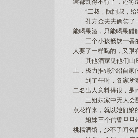
裳都乱得不行了，还将
“二叔，阮阿叔，给我
孔方金夫夫俩笑了一
能喝果酒，只能喝果醋
三个小孩畅饮一番的
人要了一样喝的，又跟
其他酒家见他们山庄
上，极力推销介绍自家
到了午时，各家所获
二名出人意料得很，是
三姐妹家中无人会酿
点花样来，就以她们娘
姐妹三个信誓旦旦带
桃糯酒馆，少不了闻名