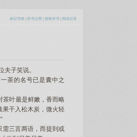
标记书签
|
给书点赞
|
报错求书
|
阅读记录
位夫子笑说。
一茶的名号已是囊中之
时茶叶最是鲜嫩，香而略
枝果干入松木炭，微火轻
”
需三言两语，而提到或