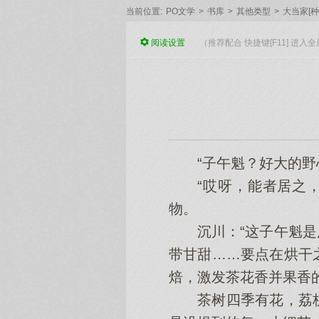
当前位置:
PO文学
>
书库
>
其他类型
>
大当家[种
阅读
设置
（推荐配合 快捷键[F11] 进
“子午魁？好大的野心
“哎呀，能者居之，
物。
沉川：“这子午魁是用
带甘甜……要点在烘干
焙，激发茶花香并果香
茶树四季有花，荔枝