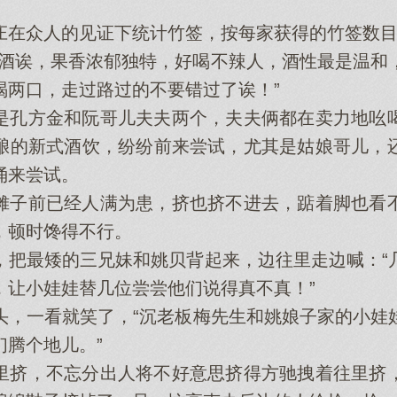
众人的见证下统计竹签，按每家获得的竹签数目
诶，果香浓郁独特，好喝不辣人，酒性最是温和
喝两口，走过路过的不要错过了诶！”
孔方金和阮哥儿夫夫两个，夫夫俩都在卖力地吆喝
酿的新式酒饮，纷纷前来尝试，尤其是姑娘哥儿，
涌来尝试。
子前已经人满为患，挤也挤不进去，踮着脚也看不
，顿时馋得不行。
最矮的三兄妹和姚贝背起来，边往里走边喊：“
，让小娃娃替几位尝尝他们说得真不真！”
一看就笑了，“沉老板梅先生和姚娘子家的小娃
们腾个地儿。”
挤，不忘分出人将不好意思挤得方驰拽着往里挤，