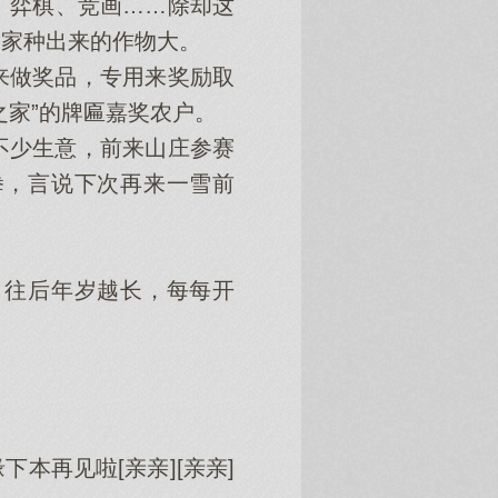
弈棋、竞画……除却这
农家种出来的作物大。
做奖品，专用来奖励取
之家”的牌匾嘉奖农户。
少生意，前来山庄参赛
拳，言说下次再来一雪前
往后年岁越长，每每开
再见啦[亲亲][亲亲]