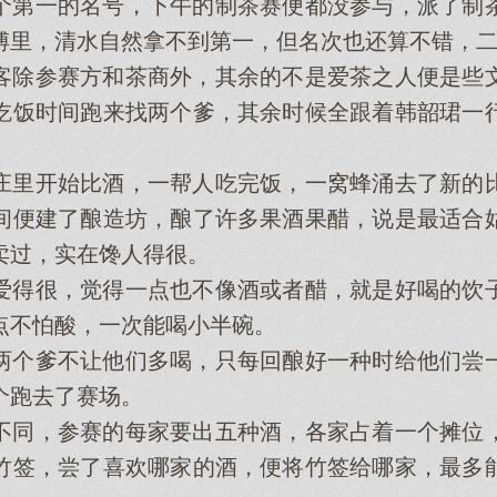
第一的名号，下午的制茶赛便都没参与，派了制茶
傅里，清水自然拿不到第一，但名次也还算不错，
除参赛方和茶商外，其余的不是爱茶之人便是些文
吃饭时间跑来找两个爹，其余时候全跟着韩韶珺一
里开始比酒，一帮人吃完饭，一窝蜂涌去了新的比
间便建了酿造坊，酿了许多果酒果醋，说是最适合
卖过，实在馋人得很。
得很，觉得一点也不像酒或者醋，就是好喝的饮子
点不怕酸，一次能喝小半碗。
个爹不让他们多喝，只每回酿好一种时给他们尝一
个跑去了赛场。
同，参赛的每家要出五种酒，各家占着一个摊位，
竹签，尝了喜欢哪家的酒，便将竹签给哪家，最多