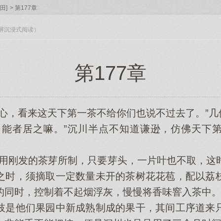
田]
>
第177章
入全屏沉浸式阅读）
第177章
，看来这天下第一茶不给你们也说不过去了。”几
能者居之嘛。”沉川半点不知道谦逊，仿佛天下第
刚发的茶芽所制，只要芽头，一片叶也不取，这
之时，须摘取一定数量未开的茶树花花苞，配以荔
的同时，控制着不起烟浮灰，慢慢将香味窨入茶中。
是他们果园中新成熟制成的果干，其间工序道来只