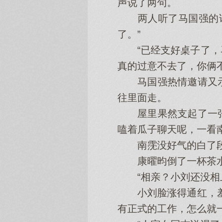
声说了两句。
两人听了马国强的话
了。”
“已经支好桌子了，马
真的过意不去了，你俩
马国强热情邀请又示
往里面走。
屋里果然支起了一张
嗑着瓜子聊天呢，一看
南霃没好气的白了段恒
康曜昀倒了一杯茶水放
“相亲？小刘还没相上
小刘脸涨得通红，羞涩
有正式的工作，怎么就