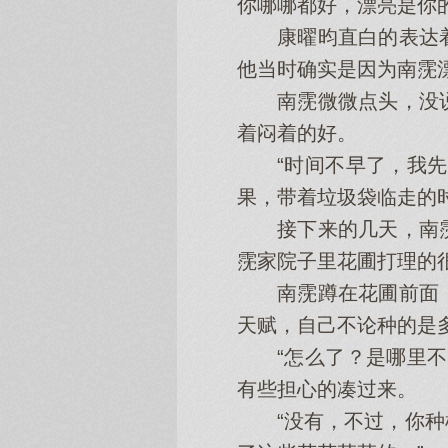
你哪哪都好，漂亮是你
康曜昀直白的表达着
他当时确实是因为南霃
南霃微微点头，没说
着闷着的好。
“时间不早了，我先走
果，带着垃圾袋临走的
接下来的几天，南霃
霃家院子里花圃打理的
南霃蹲在花圃前面，
天赋，自己不论种的是
“怎么了？是哪里不对
有些担心的凑过来。
“没有，不过，你种植