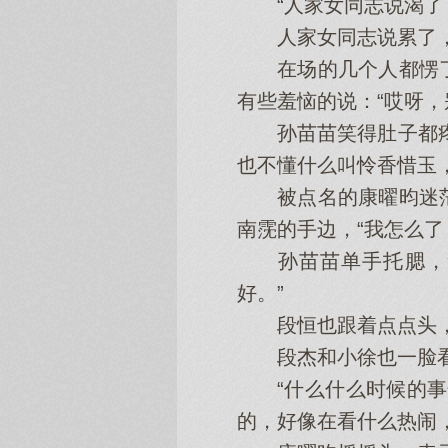
“人家女同志说渴了
人家女同志说累了，你
在场的几个人都愣了
有些羞恼的说：“哎呀，
孙苗苗笑得肚子都疼了
也不懂什么叫怜香惜玉
被点名的康曜昀迷茫
南霃的手边，“我怎么了
孙苗苗单手托腮，笑
好。”
段恒也跟着点点头，笑
段杰和小徐也一脸看热
“什么什么时候的事情
的，好像在看什么热闹