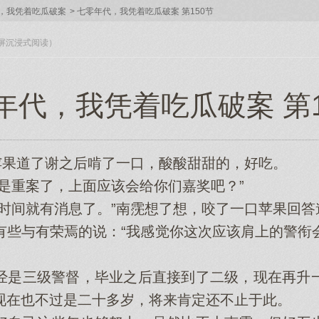
，我凭着吃瓜破案
>
七零年代，我凭着吃瓜破案 第150节
入全屏沉浸式阅读）
年代，我凭着吃瓜破案 第1
果道了谢之后啃了一口，酸酸甜甜的，好吃。
重案了，上面应该会给你们嘉奖吧？”
间就有消息了。”南霃想了想，咬了一口苹果回答
与有荣焉的说：“我感觉你这次应该肩上的警衔
是三级警督，毕业之后直接到了二级，现在再升一
现在也不过是二十多岁，将来肯定还不止于此。