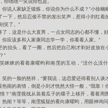
，你嘿嘿一笑说你也是。
说人家缺乏锻炼，你说你为什么不成？”小徐幽
一下，然后忍俊不禁的发出笑声，惹得小刘红着的
别笑了。”
，这是什么大直男，一点女同志的心都不懂，好
，你应该多和人家康同志学一学，你看看人家。”
的抬头，看了一圈，然后把自己刚才剥好皮放在小
？”
眯眯的看着康曜昀和南霃的互动，“没什么没什
的一脸的慈祥，“要我说，这恋爱还得看别人谈才
闹的表情，倒是小刘才恍然大悟一般，“我靠！你
？”南霃视线从装着瓜子的碟子上移开，看着周
，热闹？等等，南霃狐疑的看向康曜昀，用眼神询