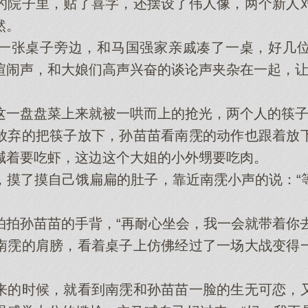
院子里，贴了喜字，还摆设了伟人像，两个新人对
然。
张桌子旁边，和马国强家亲戚凑了一桌，好几位
喧闹声，和大娘们高声兴奋的谈论声夹杂在一起，
盘盘菜上来就被一哄而上的抢光，两个人的筷子
弃的把筷子放下，孙苗苗看南霃的动作也跟着放下
喊着要吃虾，这边这个大姐的小外甥要吃肉。
了摸自己饿扁扁的肚子，靠近南霃小声的说：“
孙苗苗的手背，“再耐心坐会，我一会就带着你去
霃的肩膀，看着桌子上仿佛经过了一场大战变得一
。
的时候，就看到南霃和孙苗苗一脸的生无可恋，又