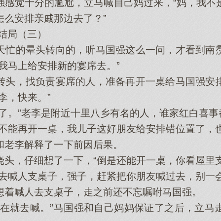
强感觉十分的尴尬，立马喊自己妈过来，“妈，我不
怎么安排亲戚那边去了？”
结局（三）
忙的晕头转向的，听马国强这么一问，才看到南霃
我马上给安排新的宴席去。”
头，找负责宴席的人，准备再开一桌给马国强安排
李，快来。”
。”老李是附近十里八乡有名的人，谁家红白喜事
能再开一桌，我儿子这好朋友给安排错位置了，也
老李解释了一下前因后果。
，仔细想了一下，“倒是还能开一桌，你看屋里支
喊人支桌子，强子，赶紧把你朋友喊过去，别一会
着喊人去支桌子，走之前还不忘嘱咐马国强。
就去喊。”马国强和自己妈妈保证了之后，立马