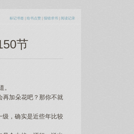
标记书签
|
给书点赞
|
报错求书
|
阅读记录
50节
道。
会再加朵花吧？那你不就
级，确实是近些年比较