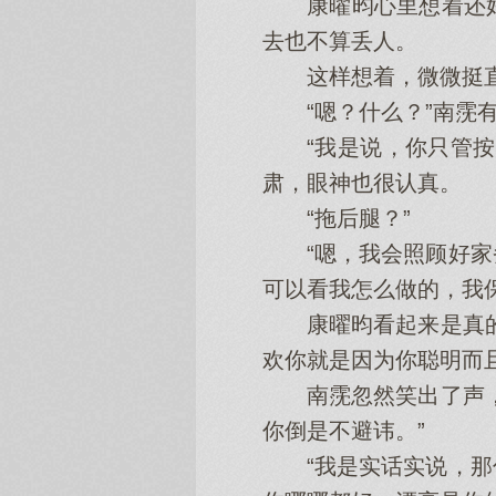
康曜昀心里想着还好
去也不算丢人。
这样想着，微微挺直了
“嗯？什么？”南霃有
“我是说，你只管按照
肃，眼神也很认真。
“拖后腿？”
“嗯，我会照顾好家务
可以看我怎么做的，我
康曜昀看起来是真的很
欢你就是因为你聪明而
南霃忽然笑出了声，“
你倒是不避讳。”
“我是实话实说，那你