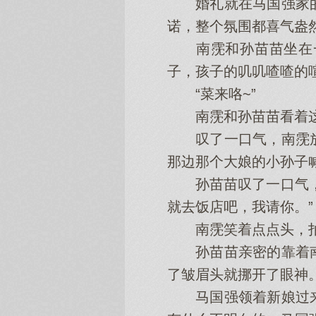
婚礼就在马国强家的
诺，整个氛围都喜气盎
南霃和孙苗苗坐在一
子，孩子的叽叽喳喳的
“菜来咯~”
南霃和孙苗苗看着这一
叹了一口气，南霃放
那边那个大娘的小孙子
孙苗苗叹了一口气，摸
就去饭店吧，我请你。”
南霃笑着点点头，拍拍
孙苗苗亲密的靠着南
了皱眉头就挪开了眼神
马国强领着新娘过来