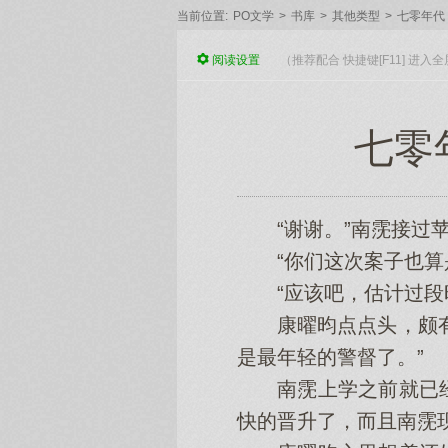
当前位置:
PO文学
>
书库
>
其他类型
>
七零年代
阅读
设置
（推荐配合 快捷键[F11] 进
七零
“谢谢。”南霃接过苹
“你们这次案子也算是
“应该吧，估计过段时
康曜昀点点头，颇有些
是最年轻的警督了。”
南霃上学之前就已经
快的晋升了，而且南霃