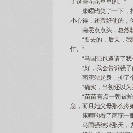
了这些花花草草的。”
康曜昀笑了一下，拍胸
小心得，还蛮好使的，
南霃点点头，忽然想起
“要去的，后天，我刚
忙。”
“马国强也邀请了我去
“好，我会告诉强子
南霃站起身，抻了个懒
“确实，当初还以为孙
“苗苗有点一朝被蛇
急，而且她父母那么疼
康曜昀看了南霃一眼
马国强结婚那天，去