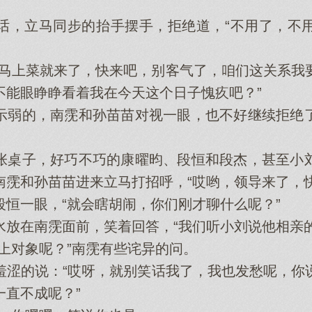
，立马同步的抬手摆手，拒绝道，“不用了，不用
上菜就来了，快来吧，别客气了，咱们这关系我
不能眼睁睁看着我在今天这个日子愧疚吧？”
弱的，南霃和孙苗苗对视一眼，也不好继续拒绝了
桌子，好巧不巧的康曜昀、段恒和段杰，甚至小刘
南霃和孙苗苗进来立马打招呼，“哎哟，领导来了，快
一眼，“就会瞎胡闹，你们刚才聊什么呢？”
在南霃面前，笑着回答，“我们听小刘说他相亲的
对象呢？”南霃有些诧异的问。
的说：“哎呀，就别笑话我了，我也发愁呢，你
一直不成呢？”