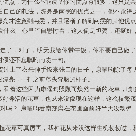
的优点，为什么不能说？你的优点有很多，这只是其
自己的想法，漂亮是南霃的优点之一，他不觉得这
漂亮才注意到南霃，并且逐渐了解到南霃的其他优
什么，心里暗自思忖着，这人倒是坦荡，还挺好，
了，对了，明天我给你带午饭，你不要自己做了
时候还不忘嘱咐南霃一句。
过上了衣来伸手饭来张口的日子，康曜昀除了每天
很漂亮，一扫之前蔫头耷脑的样子。
看着这些因为康曜昀照顾而焕然一新的花草，啧啧
多好养活的花草，也从来没像现在这样，这么枝繁
吗？”康曜昀看南霃蹲在花圃面前好半天没动弹
花草可真厉害，我种花从来没这样生机勃勃过，