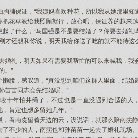
脯保证，“我姨妈喜欢种花，所以我从她那里知
你把花草教给我照顾就行，放心吧，保证养的越来越
了什么，“马国强是不是要结婚了？你要去婚礼吗
才还想和你说，明天我给你送了吃的就不能待这
婚礼，明天如果有需要我帮忙的可以来喊我，我会
的。”
腰，感叹道，“真没想到咱们这群人里面，结婚最
苗苗同志会先结婚呢。”
咬十年怕井绳了，不过也是一直没遇到合适的人，
她，肯定也想多留她几年。”
，看南霃望着天边的云，没说话，就那么陪南霃静
了不少的人，南霃也和孙苗苗一起去了婚礼现场