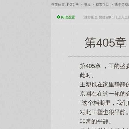
当前位置:
PO文学
>
书库
>
都市生活
>
我不是戏
阅读
设置
（推荐配合 快捷键[F11] 进
第405
第405章 ，王的盛
此时。
王塑也在家里静静的
京圈在在这一轮的企
“这个档期里，我们能
对此王塑也很平静
非常的平静。