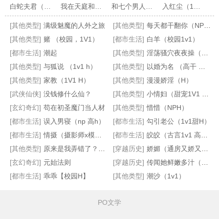
白蛇夫君（1V1 H)
我在天庭和神君偷情的日子（1V1）
和七个男人日日夜夜后，我翻车了
入红尘（1V1 H）
第21章 天武炼心
第22章 合同
[其他类型]
满级魅魔的人外之旅
[其他类型]
每天都干翻你（NP，高H）
第23章 谈
第24章 灵根
[其他类型]
赌 （校园，1V1）
[都市生活]
白羊（校园1v1）
第25章 气海
第26章 报名法赛和月考到来
[都市生活]
潮起
[其他类型]
淫荡骚穴夜夜操（NP，高H）
[其他类型]
与狐说 （1v1 h）
[其他类型]
以婚为名 （高干 婚恋 1v1）
第27章 考间冲刺
第28章 道术和实战
[其他类型]
家教（1V1 H）
[其他类型]
漫漫娇淫（H）
招魂
男主病娇黑化短篇集
樱照良宵（女师男徒H）
这不合理吧（修仙 np
第29章 实战考试
第30章 掌力比拼和道心考试
[武侠仙侠]
没钱修什么仙？
[其他类型]
小情妇（甜宠1V1 高H）
第31章 灵界
第32章 法力和体育
[玄幻奇幻]
苟在初圣魔门当人材
[其他类型]
惜惜（NPH）
[都市生活]
误入男寝（np 高h）
[都市生活]
勾引老公（1v1甜H）
第33章 体育考试和王海对策
第34章 成绩出，学霸现
[都市生活]
情摄（摄影师x模特）
[都市生活]
皎皎（古言1v1 高h）
第35章 选择和功法
第36章 甲级合同
[其他类型]
原来是我弄错了？1V1
[穿越历史]
娇媚（通房又娇又媚）
[玄幻奇幻]
元始法则
[穿越历史]
传闻她鲜嫩多汁（快穿 高H）
第37章 天罗地网
第38章 10级周天采气法
[都市生活]
乖乖【校园H】
[其他类型]
潮沙（1v1）
第39章 心法
第40章 快乐心法和法赛补习
第41章 密谋和法赛开始
第42章 法赛阵容
PO文学