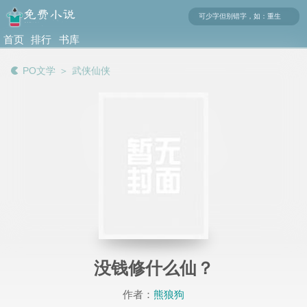
首页
排行
书库
榜
PO文学
＞
武侠仙侠
没钱修什么仙？
作者：
熊狼狗