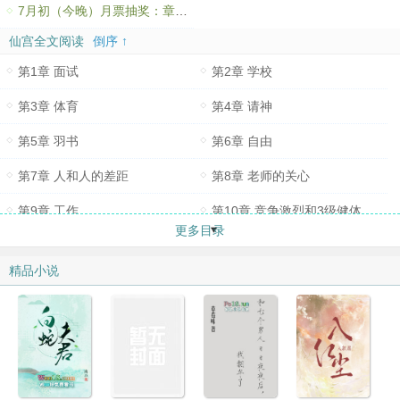
7月初（今晚）月票抽奖：章鱼燃尽了灯，昆墟定製手机散热器
仙宫全文阅读
倒序 ↑
第1章 面试
第2章 学校
第3章 体育
第4章 请神
第5章 羽书
第6章 自由
第7章 人和人的差距
第8章 老师的关心
第9章 工作
第10章 竞争激烈和3级健体
更多目录
第11章 周天采气
第12章 勇猛精进
精品小说
第13章 法赛
第14章 准备和新工作
第15章 中心大厦
第16章 巡逻
第17章 分数和秘辛
第18章 天人演武图
第19章 惊怖和道心
第20章 参悟