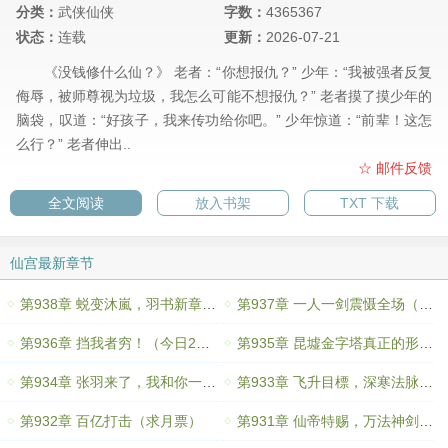
分类：
武侠仙侠
字数：
4365367
状态：
连载
更新：
2026-07-21
《没钱修什么仙？》 老者：“你想报仇？” 少年：“我被强者反复
侮辱，被师尊视为垃圾，我怎么可能不想报仇？” 老者摸了摸少年的
脑袋，叹道：“好孩子，我来传功给你吧。” 少年惊道：“前辈！这怎
么行？” 老者伸出..
☆ 邮件反馈
全文阅读
放入书架
TXT 下载
仙宫最新章节
第938章 蜕变沐嵐，羽书新章节（感谢「鹰仓杏铃」打赏的盟主）
第937章 一人一剑震慑全场（求月票）
第936章 挡我者穷！（今日2章共8500+，求月票）
第935章 昆墟金字塔真正的形状，法条起始点（还在改文，晚点还有一章）
第934章 张羽来了，我和你一起上（求月票）
第933章 飞升目標，深寒法脉升级（求月票）
第932章 百亿打击（求月票）
第931章 仙帝特赐，万法神剑（求月票）